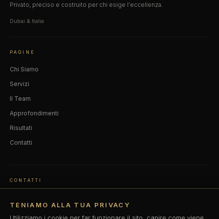
Privato, preciso e costruito per chi esige l'eccellenza.
Dubai & Italia
PAGINE
Chi Siamo
Servizi
Il Team
Approfondimenti
Risultati
Contatti
CONTATTI
Dubai, Emirati Arabi Uniti
TENIAMO ALLA TUA PRIVACY
info@vitaitalytrainers.com
Utilizziamo i cookie per far funzionare il sito, capire come viene