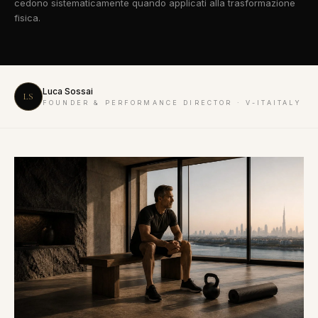
cedono sistematicamente quando applicati alla trasformazione
fisica.
Luca Sossai
LS
FOUNDER & PERFORMANCE DIRECTOR · V-ITAITALY